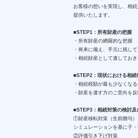
お客様の想いを実現し、相続
提供いたします。
■STEP1：所有財産の把握
・所有財産の網羅的な把握
・将来に備え、手元に残して
・相続財産として遺しておき
■STEP2：現状における相
・相続税額が最も少なくなる
・財産を遺す方のご意向を反
■STEP3：相続対策の検討
①財産移転対策（生前贈与）
シミュレーションを基に子・
②評価引き下げ対策